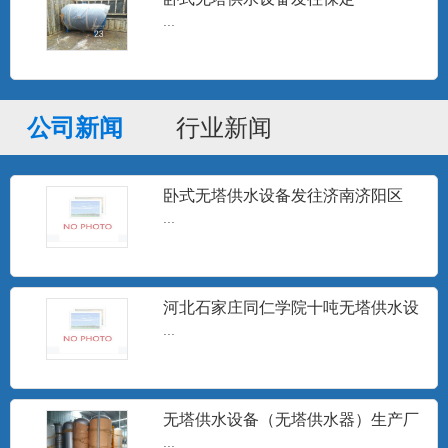
...
分集水器
分集水器、定压罐、膨胀水箱、补水水
箱、各种储罐及非标压力容器...
公司新闻
行业新闻
高频电子水处理器
卧式无塔供水设备发往济南济阳区
高频电子水处理仪是一种采用物理方法进
...
行水处理的高科技节能型产...
河北石家庄同仁学院十吨无塔供水设
定压补水装置
备安装调试完成
...
设定压力，微电脑控制器按设定的压力跟
踪用户用水变化，随时指令...
无塔供水设备（无塔供水器）生产厂
家
...