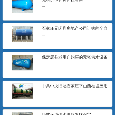
...
无塔供水器
石家庄元氏县房地产公司订购的全自
山东无塔供水设备，沧州无塔供水设备,邢
动无塔供水设备安装现场
...
台市无塔供水器,宁晋县...
保定唐县老用户购买的无塔供水设备
旋流除砂器
发货
...
石家庄工泉水处理设备有限公司生产的旋
流井水除砂器销往地区有：...
中共中央旧址石家庄平山西柏坡应用
无塔供水设备
...
无塔供水设备水泵
...
卧式无塔供水设备发往保定