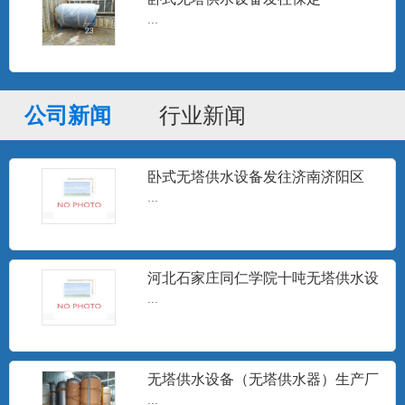
...
分集水器
分集水器、定压罐、膨胀水箱、补水水
箱、各种储罐及非标压力容器...
公司新闻
行业新闻
卧式无塔供水设备发往济南济阳区
高频电子水处理器
...
高频电子水处理仪是一种采用物理方法进
行水处理的高科技节能型产...
河北石家庄同仁学院十吨无塔供水设
备安装调试完成
...
定压补水装置
设定压力，微电脑控制器按设定的压力跟
踪用户用水变化，随时指令...
无塔供水设备（无塔供水器）生产厂
家
...