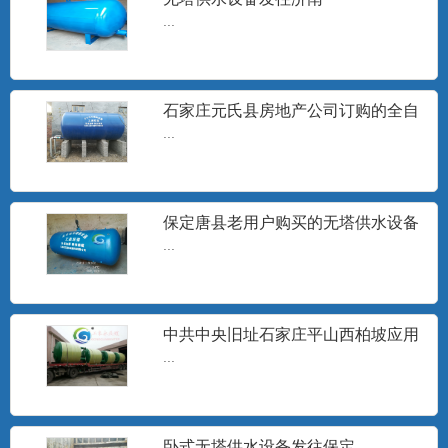
...
...
石家庄元氏县房地产公司订购的全自
无塔供水器
动无塔供水设备安装现场
...
山东无塔供水设备，沧州无塔供水设备,邢
台市无塔供水器,宁晋县...
保定唐县老用户购买的无塔供水设备
发货
...
旋流除砂器
石家庄工泉水处理设备有限公司生产的旋
流井水除砂器销往地区有：...
中共中央旧址石家庄平山西柏坡应用
无塔供水设备
...
无塔供水设备水泵
...
卧式无塔供水设备发往保定