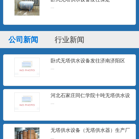
箱、各种储罐及非标压力容器...
...
高频电子水处理器
高频电子水处理仪是一种采用物理方法进
公司新闻
行业新闻
行水处理的高科技节能型产...
卧式无塔供水设备发往济南济阳区
...
定压补水装置
设定压力，微电脑控制器按设定的压力跟
踪用户用水变化，随时指令...
河北石家庄同仁学院十吨无塔供水设
备安装调试完成
...
井水除砂器
...
无塔供水设备（无塔供水器）生产厂
家
...