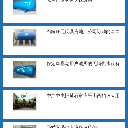
无塔供水器
...
山东无塔供水设备，沧州无塔供水设备,邢
台市无塔供水器,宁晋县...
石家庄元氏县房地产公司订购的全自
动无塔供水设备安装现场
...
旋流除砂器
石家庄工泉水处理设备有限公司生产的旋
流井水除砂器销往地区有：...
保定唐县老用户购买的无塔供水设备
发货
...
无塔供水设备水泵
...
中共中央旧址石家庄平山西柏坡应用
无塔供水设备
...
分集水器
分集水器、定压罐、膨胀水箱、补水水
卧式无塔供水设备发往保定