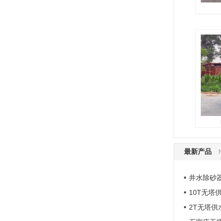
...
...
最新产品
井水除砂
10T无塔
2T无塔供