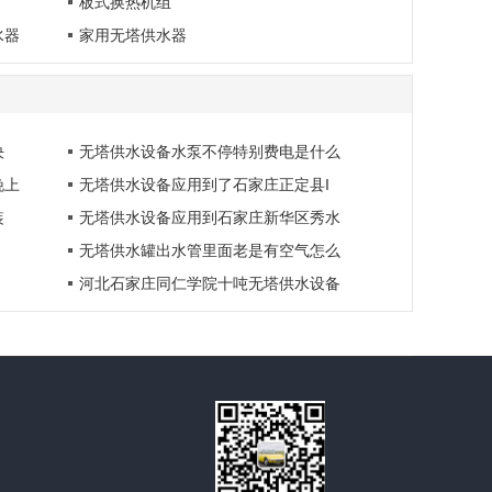
板式换热机组
水器
家用无塔供水器
决
无塔供水设备水泵不停特别费电是什么
晚上
无塔供水设备应用到了石家庄正定县I
装
无塔供水设备应用到石家庄新华区秀水
无塔供水罐出水管里面老是有空气怎么
河北石家庄同仁学院十吨无塔供水设备