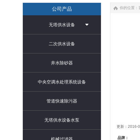
你的位置：
公司产品
无塔供水设备
二次供水设备
井水除砂器
中央空调水处理系统设备
管道快速除污器
无塔供水设备水泵
更新：2016-0
品牌：
机械过滤器