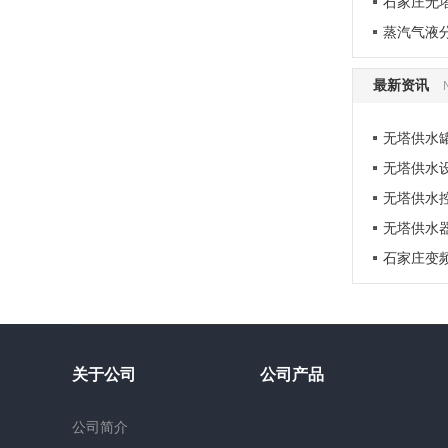
石家庄无
蒸汽气液
最新资讯
无塔供水
无塔供水
无塔供水
无塔供水
石家庄变
关于公司
公司产品
公司简介