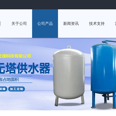
页
关于公司
公司产品
新闻资讯
技术支持