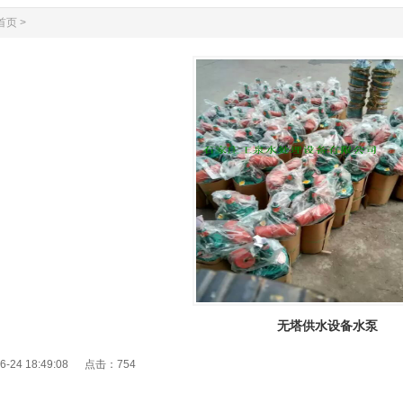
首页
>
无塔供水设备水泵
6-24 18:49:08 点击：
754