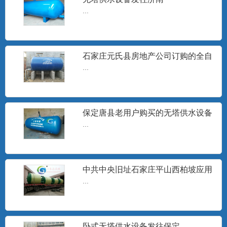
...
无塔供水器
山东无塔供水设备，沧州无塔供水设备,邢
台市无塔供水器,宁晋县...
石家庄元氏县房地产公司订购的全自
动无塔供水设备安装现场
...
旋流除砂器
石家庄工泉水处理设备有限公司生产的旋
保定唐县老用户购买的无塔供水设备
流井水除砂器销往地区有：...
发货
...
无塔供水设备水泵
中共中央旧址石家庄平山西柏坡应用
...
无塔供水设备
...
卧式无塔供水设备发往保定