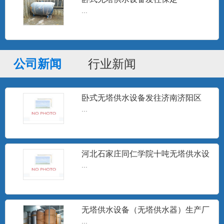
分集水器
...
分集水器、定压罐、膨胀水箱、补水水
箱、各种储罐及非标压力容器...
公司新闻
行业新闻
高频电子水处理器
高频电子水处理仪是一种采用物理方法进
行水处理的高科技节能型产...
卧式无塔供水设备发往济南济阳区
...
定压补水装置
设定压力，微电脑控制器按设定的压力跟
河北石家庄同仁学院十吨无塔供水设
踪用户用水变化，随时指令...
备安装调试完成
...
井水除砂器
无塔供水设备（无塔供水器）生产厂
...
家
...