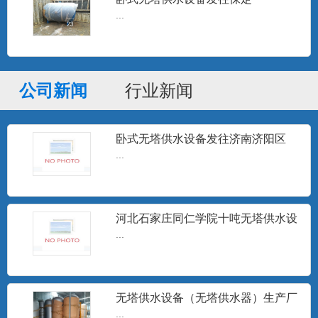
箱、各种储罐及非标压力容器...
...
高频电子水处理器
高频电子水处理仪是一种采用物理方法进
公司新闻
行业新闻
行水处理的高科技节能型产...
卧式无塔供水设备发往济南济阳区
定压补水装置
...
设定压力，微电脑控制器按设定的压力跟
踪用户用水变化，随时指令...
河北石家庄同仁学院十吨无塔供水设
备安装调试完成
...
井水除砂器
...
无塔供水设备（无塔供水器）生产厂
家
...