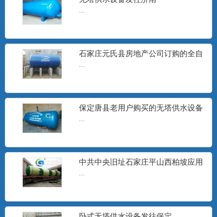
无塔供水器
...
山东无塔供水设备，沧州无塔供水设备,邢
台市无塔供水器,宁晋县...
石家庄元氏县房地产公司订购的全自
动无塔供水设备安装现场
...
旋流除砂器
石家庄工泉水处理设备有限公司生产的旋
流井水除砂器销往地区有：...
保定唐县老用户购买的无塔供水设备
发货
...
无塔供水设备水泵
...
中共中央旧址石家庄平山西柏坡应用
无塔供水设备
...
分集水器
分集水器、定压罐、膨胀水箱、补水水
卧式无塔供水设备发往保定