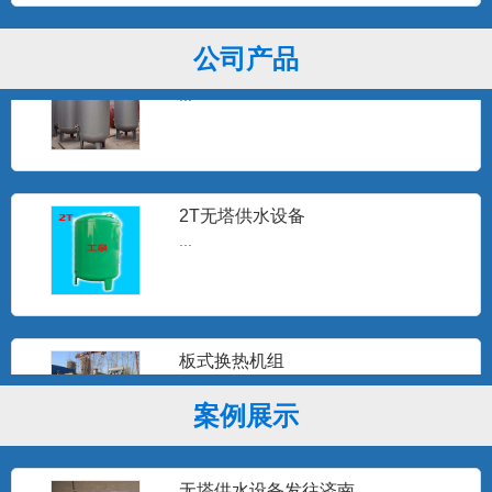
公司产品
3T无塔供水器
...
2T无塔供水设备
...
板式换热机组
...
案例展示
无塔供水设备发往济南