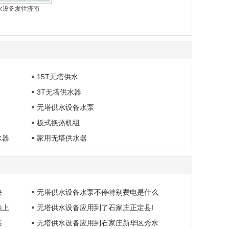
水设备发往济南
石家庄元氏县房地产公
保定唐县老用户
15T无塔供水
3T无塔供水器
无塔供水设备水泵
板式换热机组
水器
家用无塔供水器
决
无塔供水设备水泵不停特别费电是什么
晚上
无塔供水设备应用到了石家庄正定县I
装
无塔供水设备应用到石家庄新华区秀水