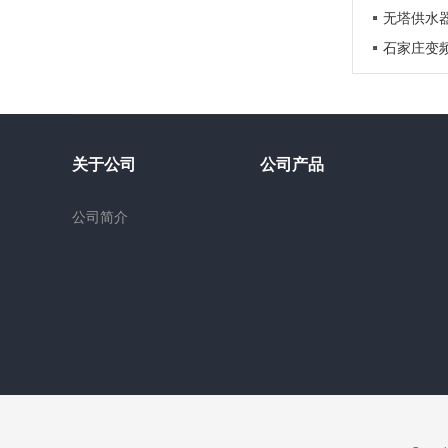
无塔供水
石家庄变
关于公司
公司产品
公司简介