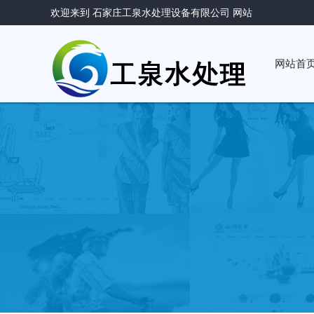
欢迎来到 石家庄工泉水处理设备有限公司 网站
网站首