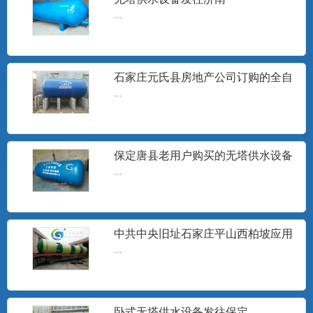
...
...
石家庄元氏县房地产公司订购的全自
无塔供水器
动无塔供水设备安装现场
...
山东无塔供水设备，沧州无塔供水设备,邢
台市无塔供水器,宁晋县...
保定唐县老用户购买的无塔供水设备
发货
...
旋流除砂器
石家庄工泉水处理设备有限公司生产的旋
流井水除砂器销往地区有：...
中共中央旧址石家庄平山西柏坡应用
无塔供水设备
...
无塔供水设备水泵
...
卧式无塔供水设备发往保定