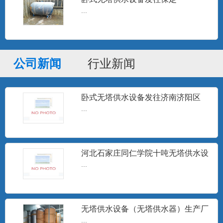
...
分集水器
分集水器、定压罐、膨胀水箱、补水水
箱、各种储罐及非标压力容器...
公司新闻
行业新闻
卧式无塔供水设备发往济南济阳区
高频电子水处理器
...
高频电子水处理仪是一种采用物理方法进
行水处理的高科技节能型产...
河北石家庄同仁学院十吨无塔供水设
备安装调试完成
...
定压补水装置
设定压力，微电脑控制器按设定的压力跟
踪用户用水变化，随时指令...
无塔供水设备（无塔供水器）生产厂
家
...